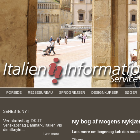
FORSIDE
REJSEBUREAU
SPROGREJSER
DESIGNKURSER
BØGER
SENESTE NYT
Venskabsflag DK-IT
Ny bog af Mogens Nykjær
Venskabsflag Danmark / Italien Vis
din tilknytn....
Læs mere om bogen og køb den med st
Læs mere…
Tilbage