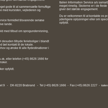
Italien Information Service a/s sama
meget rimelig. Skolerne er i de fleste 
 meget gode til at sammensætte fornuftige
giver det største engagement.
 med kursisten, vejlederen og
Du er velkommen til at kontakte os pr
yderligere oplysninger eller om speci
ice formidlet tilsvarende seriøse
opfyldt.
ektive lande.
ld med tilbud om sprogundervisning,
desuden tilbyde ferieboliger i blandt
tæt kontakt til de lokale.
ov og ønske til alle flydestinationer i
, eller telefon (+45) 8626 1666 for
is.dk
nsker.
ker opfyldt.
t 9 - DK-8220 Brabrand - Tel (+45) 8626 1666 - Fax (+45) 8626 2227 -
italie