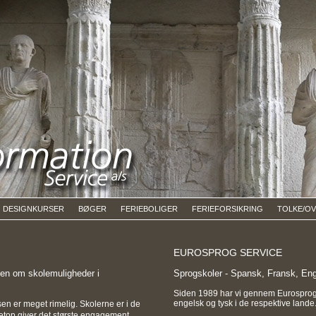
DESIGNKURSER
BØGER
FERIEBOLIGER
FERIEFORSIKRING
TOLKE/O
EUROSPROG SERVICE
iden om skolemuligheder i
Sprogskoler - Spansk, Fransk, En
Siden 1989 har vi gennem Eurosprog S
engelsk og tysk i de respektive lande
sen er meget rimelig. Skolerne er i de
et netop giver det største engagement.