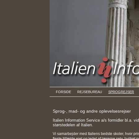
FORSIDE
REJSEBUREAU
SPROGREJSER
Sprog-, mad- og andre oplevelsesrejser
Italien Information Service a/s formidler bl.a. v
størstedelen af Italien.
Vi samarbejder med Italiens bedste skoler, hvor pri
fleste tilfælde ejet og ledet af lærerne selv, hvilk