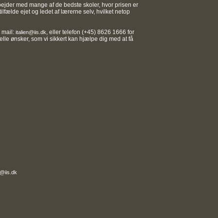
rbejder med mange af de bedste skoler, hvor prisen er
tilfælde ejet og ledet af lærerne selv, hvilket netop
. mail:
, eller telefon (+45) 8626 1666 for
italien@iis.dk
elle ønsker, som vi sikkert kan hjælpe dig med at få
n@iis.dk