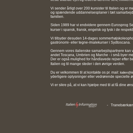
Vi sender årligt over 200 kursister til Italien og er
og spændende uddannelsesplaner i tæt samarbejde
familien.
Siden 1989 har vi endvidere gennem Eurosprog Serv
kurser i spansk, fransk, engelsk og tysk i de resp
Vi tilbyder desuden 14-dages sommerhøjskoleopho
gastronomi- eller tegne-/malekurser i Sydtoscana.
Gennem vores italienske samarbejdspartnere kan vi 
andet Toscana, Umbrien og Marche - i små byer med 
Der er også mulighed for håndlavede rejser efter beh
Italien og til mange steder i den øvrige verden.
Du er velkommen til at kontakte os pr. mail:
italien@i
yderligere oplysninger eller vedrørende specielle ø
Vi er sikre på, at vi kan hjælpe med til at få dine øns
- Tranebærkære