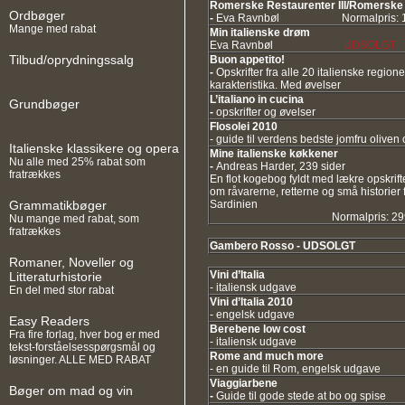
Romerske Restaurenter III/Romerske R
Ordbøger
-
Eva Ravnbøl
Normalpris: 18
Mange med rabat
Min italienske drøm
Eva Ravnbøl
UDSOLGT
Tilbud/oprydningssalg
Buon appetito!
-
Opskrifter fra alle 20 italienske region
karakteristika. Med øvelser
L’italiano in cucina
Grundbøger
-
opskrifter og øvelser
Flosolei 2010
- guide til verdens bedste jomfru oliven 
Italienske klassikere og opera
Mine italienske køkkener
Nu alle med 25% rabat som
-
Andreas Harder, 239 sider
fratrækkes
En flot kogebog fyldt med lækre opskrifte
om råvarerne, retterne og små historier 
Sardinien
Grammatikbøger
Normalpris: 29
Nu mange med rabat, som
fratrækkes
Gambero Rosso - UDSOLGT
Romaner, Noveller og
Vini d’Italia
Litteraturhistorie
- italiensk udgave
En del med stor rabat
Vini d’Italia 2010
- engelsk udgave
Easy Readers
Berebene low cost
Fra fire forlag, hver bog er med
- italiensk udgave
tekst-forståelsesspørgsmål og
Rome and much more
løsninger. ALLE MED RABAT
- en guide til Rom, engelsk udgave
Viaggiarbene
Bøger om mad og vin
-
Guide til gode stede at bo og spise